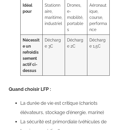
Idéal
Stationn
Drones,
Aéronaut
pour
aire,
e-
ique,
maritime,
mobilité,
course,
industriel
portable
performa
s
nce
Nécessit
Décharg
Décharg
Décharg
e un
e 3C
e 2C
e 1,5C
refroidis
sement
actif ci-
dessus
Quand choisir LFP :
La durée de vie est critique (chariots
élévateurs, stockage d'énergie, marine)
La sécurité est primordiale (véhicules de