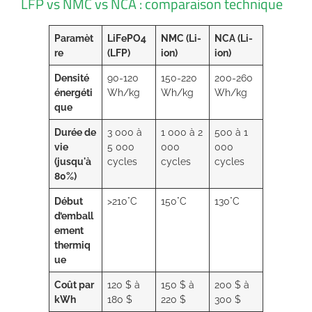
LFP vs NMC vs NCA : comparaison technique
Paramèt
LiFePO4
NMC (Li-
NCA (Li-
re
(LFP)
ion)
ion)
Densité
90-120
150-220
200-260
énergéti
Wh/kg
Wh/kg
Wh/kg
que
Durée de
3 000 à
1 000 à 2
500 à 1
vie
5 000
000
000
(jusqu'à
cycles
cycles
cycles
80%)
Début
>210°C
150°C
130°C
d’emball
ement
thermiq
ue
Coût par
120 $ à
150 $ à
200 $ à
kWh
180 $
220 $
300 $