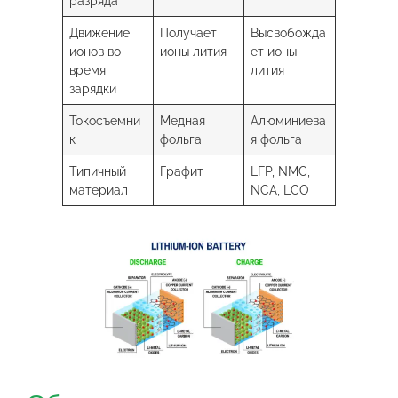
разряда
Движение
Получает
Высвобожда
ионов во
ионы лития
ет ионы
время
лития
зарядки
Токосъемни
Медная
Алюминиева
к
фольга
я фольга
Типичный
Графит
LFP, NMC,
материал
NCA, LCO