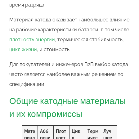
время разряда.
Материал катода оказывает наибольшее влияние
на рабочие характеристики батареи, в том числе
плотность энергии
, термическая стабильность,
цикл жизни
, и стоимость.
Для покупателей и инженеров B2B выбор катода
часто является наиболее важным решением по
спецификации.
Общие катодные материалы
и их компромиссы
Мате
Абб
Плот
Цик
Терм
Луч
риал
реви
ност
л
ичес
шее