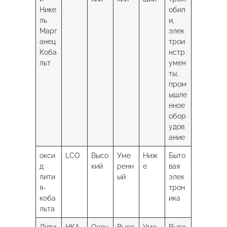
Нике
обил
ль
и,
Марг
элек
анец
трои
Коба
нстр
льт
умен
ты,
пром
ышле
нное
обор
удов
ание
окси
LCO
Высо
Уме
Ниж
Быто
д
кий
ренн
е
вая
лити
ый
элек
я-
трон
коба
ика
льта
Лити
НКА
Очен
Высо
Уме
Высо