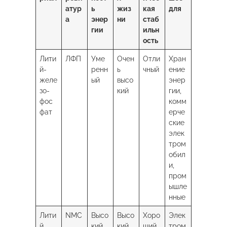
атур
ь
жиз
кая
для
а
энер
ни
стаб
гии
ильн
ость
Лити
ЛФП
Уме
Очен
Отли
Хран
й-
ренн
ь
чный
ение
желе
ый
высо
энер
зо-
кий
гии,
фос
комм
фат
ерче
ские
элек
тром
обил
и,
пром
ышле
нные
Лити
NMC
Высо
Высо
Хоро
Элек
й
кий
кий
ший
тром