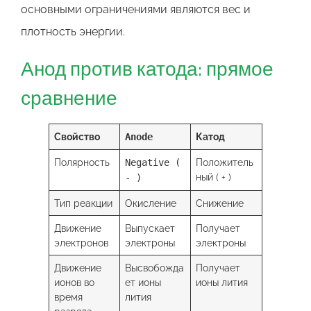
основными ограничениями являются вес и
плотность энергии.
Анод против катода: прямое
сравнение
Свойство
Катод
Anode
Полярность
Положитель
Negative (
ный ( + )
- )
Тип реакции
Окисление
Снижение
Движение
Выпускает
Получает
электронов
электроны
электроны
Движение
Высвобожда
Получает
ионов во
ет ионы
ионы лития
время
лития