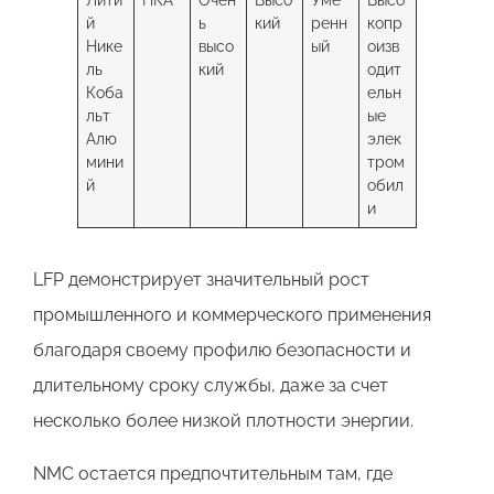
й
ь
кий
ренн
копр
Нике
высо
ый
оизв
ль
кий
одит
Коба
ельн
льт
ые
Алю
элек
мини
тром
й
обил
и
LFP демонстрирует значительный рост
промышленного и коммерческого применения
благодаря своему профилю безопасности и
длительному сроку службы, даже за счет
несколько более низкой плотности энергии.
NMC остается предпочтительным там, где