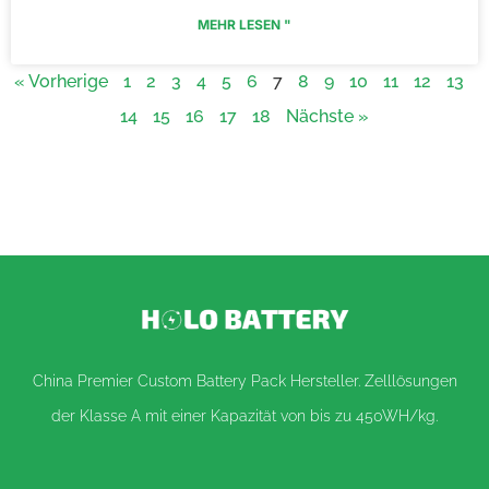
MEHR LESEN "
« Vorherige
1
2
3
4
5
6
7
8
9
10
11
12
13
14
15
16
17
18
Nächste »
China Premier Custom Battery Pack Hersteller. Zelllösungen
der Klasse A mit einer Kapazität von bis zu 450WH/kg.