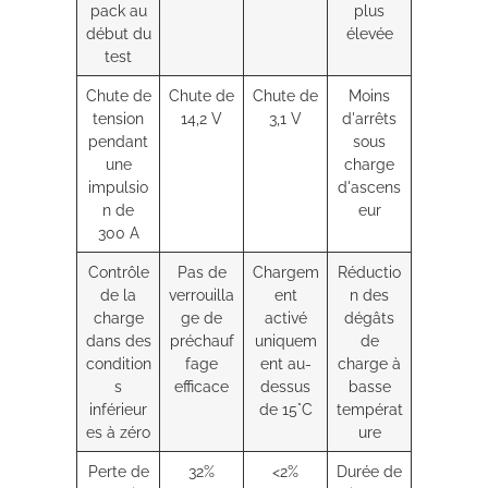
pack au
plus
début du
élevée
test
Chute de
Chute de
Chute de
Moins
tension
14,2 V
3,1 V
d'arrêts
pendant
sous
une
charge
impulsio
d'ascens
n de
eur
300 A
Contrôle
Pas de
Chargem
Réductio
de la
verrouilla
ent
n des
charge
ge de
activé
dégâts
dans des
préchauf
uniquem
de
condition
fage
ent au-
charge à
s
efficace
dessus
basse
inférieur
de 15°C
températ
es à zéro
ure
Perte de
32%
<2%
Durée de