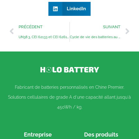
LinkedIn
PRÉCÉDENT
SUIVANT
UN38.3, CEI 62133 et CEI 62619 : Guide de conformité des batteries pour les acheteurs OEM
Cycle de vie des batteries au lithium Q&A : Guide d'ingénierie expert
Fabricant de batteries personnalisés en Chine Premier.
Solutions cellulaires de grade A d'une capacité allant jusqu'à
450Wh / kg.
Entreprise
Des produits