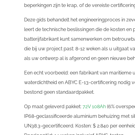
beperkingen zijn te krap, of de vereiste certificerin
Deze gids behandelt het engineeringproces in zeven
leert de technische beslissingen die de kosten en
batterijfabrikant kunt samenwerken om betrouwbare
die bij uw project past: 8-12 weken als u uitgaat va
als uw ontwerp al is afgerond en geen nieuwe beh
Een echt voorbeeld: een fabrikant van maritieme 
waterdichtheid en ABYC E-13-certificering nodig 
bestond geen standaardpakket.
Op maat geleverd pakket:
72V 108Ah
(6% overspec
IP68-geclassificeerde aluminium behuizing met s
UN38.3-gecertificeerd. Kosten: $ 2.840 per eenhe