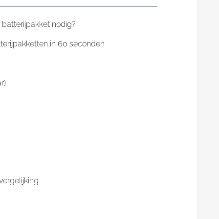
 batterijpakket nodig?
tterijpakketten in 60 seconden
r)
ergelijking