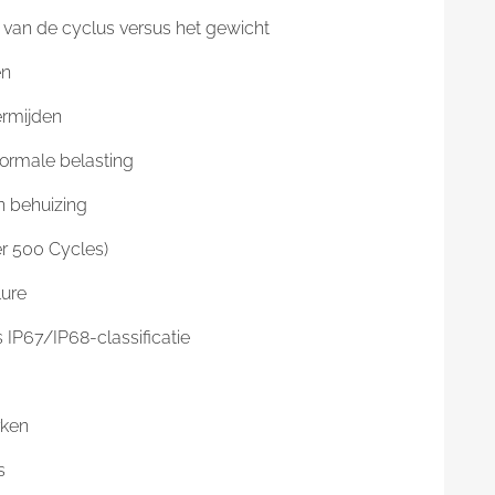
r van de cyclus versus het gewicht
en
ermijden
ormale belasting
n behuizing
er 500 Cycles)
lure
 IP67/IP68-classificatie
rken
s