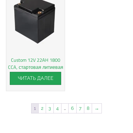
Custom 12V 22AH 1800
CCA, стартовая литиевая
батарея
ЧИТАТЬ ДАЛЕЕ
1
2
3
4
…
6
7
8
→