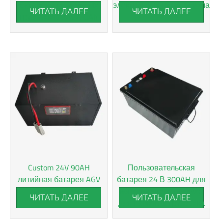
батарея для тяжелых
электрического мотоцикла
ЧИТАТЬ ДАЛЕЕ
ЧИТАТЬ ДАЛЕЕ
грузовиков 24V280Ah
Custom 24V 90AH
Пользовательская
литийная батарея AGV
батарея 24 В 300AH для
кондиционера воздуха
ЧИТАТЬ ДАЛЕЕ
ЧИТАТЬ ДАЛЕЕ
для парковки грузовика