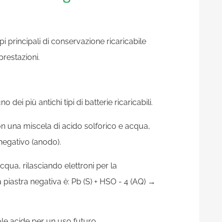
i principali di conservazione ricaricabile
prestazioni.
dei più antichi tipi di batterie ricaricabili.
on una miscela di acido solforico e acqua,
negativo (anodo).
cqua, rilasciando elettroni per la
a piastra negativa è: Pb (S) + HSO - 4 (AQ) →
ole acide per un uso futuro.