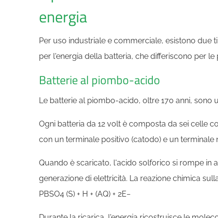
energia
Per uso industriale e commerciale, esistono due tip
per l'energia della batteria, che differiscono per le 
Batterie al piombo-acido
Le batterie al piombo-acido, oltre 170 anni, sono uno 
Ogni batteria da 12 volt è composta da sei celle c
con un terminale positivo (catodo) e un terminale 
Quando è scaricato, l'acido solforico si rompe in a
generazione di elettricità. La reazione chimica sull
PBSO4 (S) + H + (AQ) + 2E−
Durante la ricarica, l'energia ricostruisce le molec