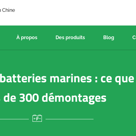
n Chine
À propos
Des produits
Blog
C
batteries marines : ce qu
s de 300 démontages