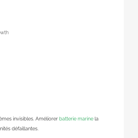
owth
èmes invisibles. Améliorer
batterie marine
la
ités défaillantes.