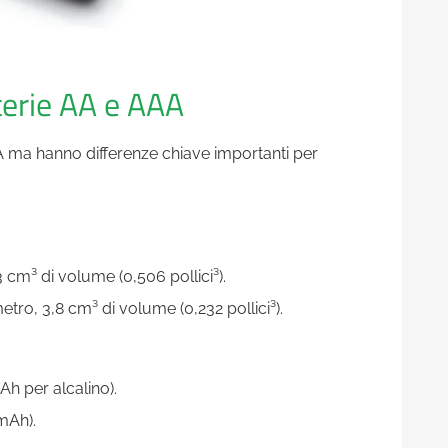
terie AA e AAA
AA ma hanno differenze chiave importanti per
cm³ di volume (0,506 pollici³).
ro, 3,8 cm³ di volume (0,232 pollici³).
 per alcalino).
mAh).