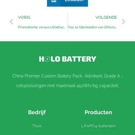
VORIG
VOLGENDE
Prismatische versus cilindrische batterijcellen: wat is het verschil?
Top 10 fabrikanten van lithiumbatterijpakketten in China
China Premier Custom Battery Pack -fabrikant. Grade A -
celoplossingen met maximaal 450Wh/kg capaciteit.
Bedrijf
Producten
Thuis
LiFePO4-batterijen