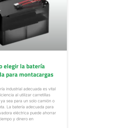
 elegir la batería
da para montacargas
ería industrial adecuada es vital
iciencia al utilizar carretillas
 ya sea para un solo camión o
ota. La batería adecuada para
levadora eléctrica puede ahorrar
tiempo y dinero en