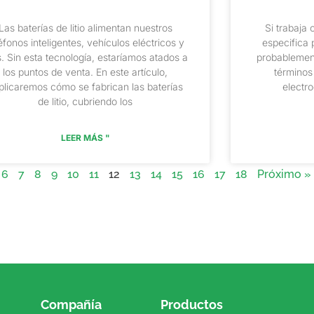
Las baterías de litio alimentan nuestros
Si trabaja 
éfonos inteligentes, vehículos eléctricos y
especifica 
. Sin esta tecnología, estaríamos atados a
probablemen
los puntos de venta. En este artículo,
términos
plicaremos cómo se fabrican las baterías
electr
de litio, cubriendo los
LEER MÁS "
6
7
8
9
10
11
12
13
14
15
16
17
18
Próximo »
Compañía
Productos