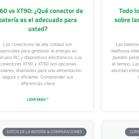
60 vs XT90: ¿Qué conector de
Todo l
batería es el adecuado para
sobre la
usted?
Los conectores de alta calidad son
Las batería
esenciales para gestionar la energía en
teléfonos int
ículos RC y dispositivos electrónicos. Los
pueden perde
conectores XT90 y XT60 son opciones
el tiempo. La
pulares, diseñadas para una alimentación
abordan estos
segura y eficiente. Comprender sus
diferencias clave
LEER MÁS "
DATOS DE LA BATERÍA & COMPARACIONES
CONS