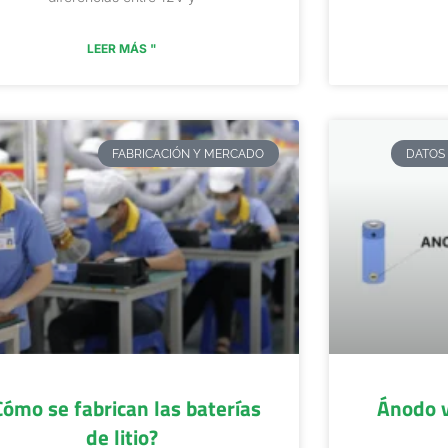
LEER MÁS "
FABRICACIÓN Y MERCADO
DATOS 
Cómo se fabrican las baterías
Ánodo v
de litio?