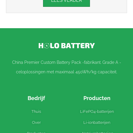
LEES VERDER
China Premier Custom Battery Pack -fabrikant. Grade A -
celoplossingen met maximaal 450Wh/kg capaciteit.
Bedrijf
Producten
Thuis
LiFePO4-batterijen
Over
Li-ionbatterijen