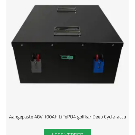
Aangepaste 48V 100Ah LiFePO4 golfkar Deep Cycle-accu