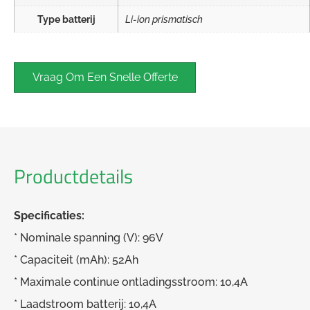
Type batterij
Li-ion prismatisch
Vraag Om Een ​​snelle Offerte
Productdetails
Specificaties:
* Nominale spanning (V): 96V
* Capaciteit (mAh): 52Ah
* Maximale continue ontladingsstroom: 10,4A
* Laadstroom batterij: 10,4A