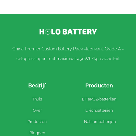
China Premier Custom Battery Pack -fabrikant. Grade A -
celoplossingen met maximaal 450Wh/kg capaciteit.
Bedrijf
Producten
Thuis
LiFePO4-batterijen
Over
Li-ionbatterijen
Producten
Natriumbatterijen
Bloggen