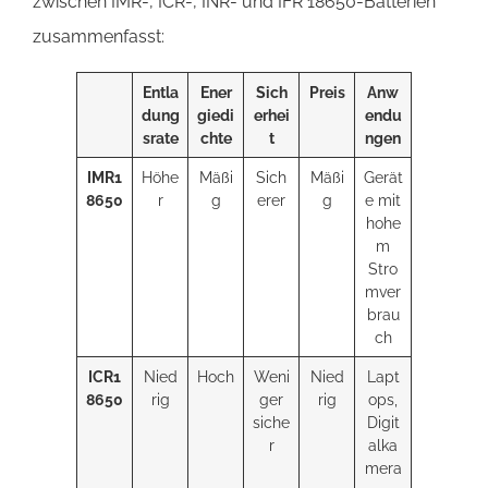
zwischen IMR-, ICR-, INR- und IFR 18650-Batterien
zusammenfasst:
Entla
Ener
Sich
Preis
Anw
dung
giedi
erhei
endu
srate
chte
t
ngen
IMR1
Höhe
Mäßi
Sich
Mäßi
Gerät
8650
r
g
erer
g
e mit
hohe
m
Stro
mver
brau
ch
ICR1
Nied
Hoch
Weni
Nied
Lapt
8650
rig
ger
rig
ops,
siche
Digit
r
alka
mera