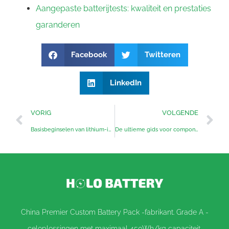
Aangepaste batterijtests: kwaliteit en prestaties
garanderen
Facebook
Twitteren
LinkedIn
VORIG
VOLGENDE
Basisbeginselen van lithium-ionbatterijen: hoe ze werken, waarom ze falen en hoe u dit kunt voorkomen
De ultieme gids voor componenten van lithium-ionbatterijpakketten
China Premier Custom Battery Pack -fabrikant. Grade A -
celoplossingen met maximaal 450Wh/kg capaciteit.