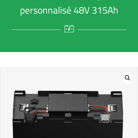
personnalisé 48V 315Ah