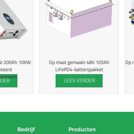
8V 200Ah 10KW
Op maat gemaakt 48V 105Ah
Op 
teerd
LiFePO4-batterijpakket
gsysteem
RDER
LEES VERDER
Bedrijf
Producten