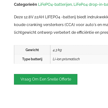
Categorieën
LiFePO4-batterijen
,
LiFePo4 drop-in-ba
Deze 12.8V 22AH LIFEPO4 -batterij biedt indrukwek
koude cranking versterkers (CCA) voor auto's en ma
lichtgewicht ontwerp verbetert de efficiëntie en pres
Gewicht
4,3 kg
Type batterij
Li-ion prismatisch
Vraag Om Een ​​snelle Offerte