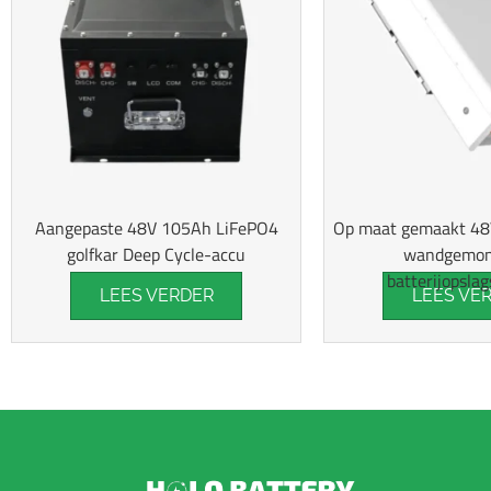
Aangepaste 48V 105Ah LiFePO4
Op maat gemaakt 4
golfkar Deep Cycle-accu
wandgemon
batterijopsla
LEES VERDER
LEES VE